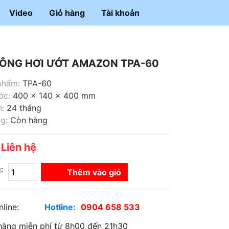
Video
Giỏ hàng
Tài khoản
ÔNG HƠI ƯỚT AMAZON TPA-60
phẩm:
TPA-60
ớc:
400 × 140 × 400 mm
:
24 tháng
g:
Còn hàng
Liên hệ
:
Máy
:
Thêm vào giỏ
xông
hàng
hơi
ướt
nline:
Hotline:
0904 658 533
AMAZON
hàng miễn phí từ 8h00 đến 21h30