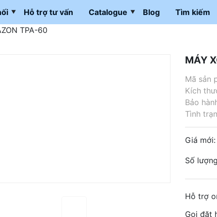
ối
Hỗ trợ tư vấn
Catalogue
Blog
Tìm kiếm
AZON TPA-60
MÁY X
Mã sản 
Kích thư
Bảo hành
Tình trạn
Giá mới
Số lượng
Hỗ trợ o
Gọi đặt 