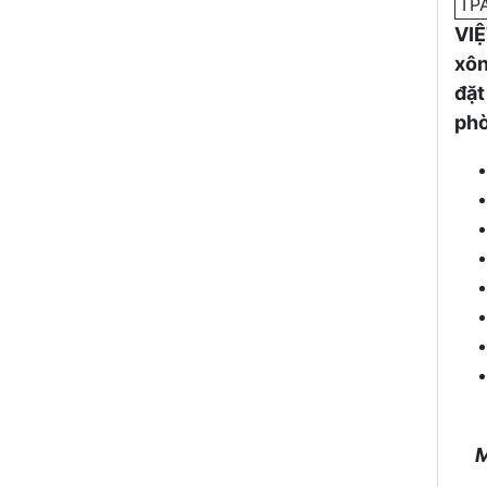
TP
VIỆ
xôn
đặt
phò
M