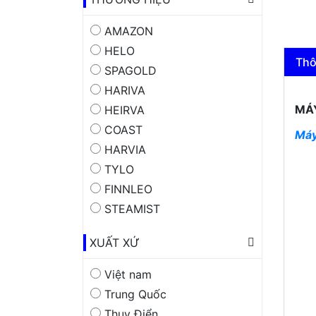
AMAZON
HELO
Thô
SPAGOLD
HARIVA
MÁY
HEIRVA
COAST
Máy
HARVIA
TYLO
FINNLEO
STEAMIST
XUẤT XỨ
Việt nam
Trung Quốc
Thuỵ Điển