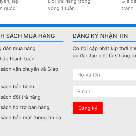
yển, lắp
Đổi trả hàng trong
Giá c
àn quốc
vòng 1 tuần
tranh
NH SÁCH MUA HÀNG
ĐĂNG KÝ NHẬN TIN
 dẫn mua hàng
Cơ hội cập nhật kịp thời n
ưu đãi đặc biệt từ Chúng tô
thức thanh toán
 sách vận chuyển và Giao
 sách bảo hành
 sách đổi trả hàng
 sách hỗ trợ bán hàng
 sách bảo mật thông tin cá