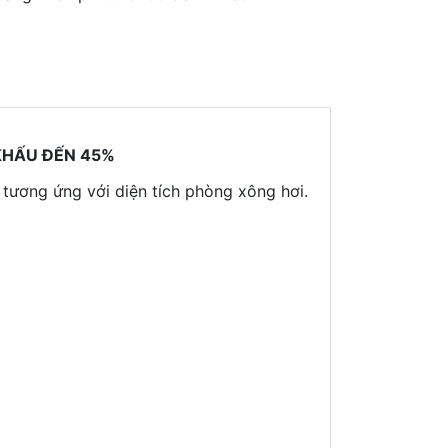
TPA-
60
số
lượng
KHẤU ĐẾN 45%
tương ứng với diện tích phòng xông hơi.