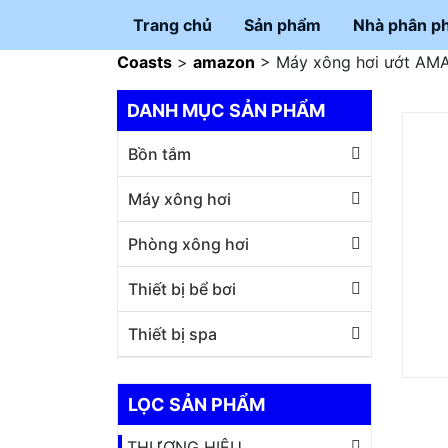
Trang chủ
Sản phẩm
Nhà phân ph
Coasts
>
amazon
>
Máy xông hơi ướt AM
DANH MỤC SẢN PHẨM
Bồn tắm
Máy xông hơi
Phòng xông hơi
Thiết bị bể bơi
Thiết bị spa
LỌC SẢN PHẨM
THƯƠNG HIỆU