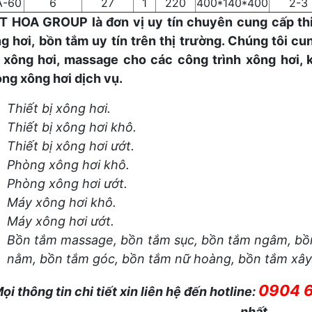
A-60
6
27
1
220
400*140*400
2-3
T HOA GROUP là đơn vị uy tín chuyên cung cấp thi
g hơi, bồn tắm uy tín trên thị trường. Chúng tôi cung
 xông hơi, massage cho các công trình xông hơi, 
ng xông hơi dịch vụ.
Thiết bị xông hơi.
Thiết bị xông hơi khô.
Thiết bị xông hơi ướt.
Phòng xông hơi khô.
Phòng xông hơi ướt.
Máy xông hơi khô.
Máy xông hơi ướt.
Bồn tắm massage, bồn tắm sục, bồn tắm ngâm, bồn
nằm, bồn tắm góc, bồn tắm nữ hoàng, bồn tắm xây
0904 
ọi thông tin chi tiết xin liên hệ đến hotline:
nhất.