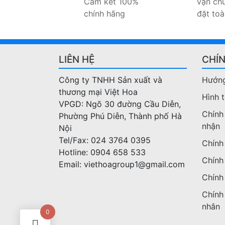
Cam kết 100%
vận chu
chính hãng
đặt to
LIÊN HỆ
CHÍ
Công ty TNHH Sản xuất và
Hướng
thương mại Việt Hoa
Hình 
VPGD: Ngõ 30 đường Cầu Diễn,
Chính
Phường Phú Diễn, Thành phố Hà
nhận
Nội
Tel/Fax: 024 3764 0395
Chính
Hotline: 0904 658 533
Chính
Email: viethoagroup1@gmail.com
Chính
Chính
nhân
0