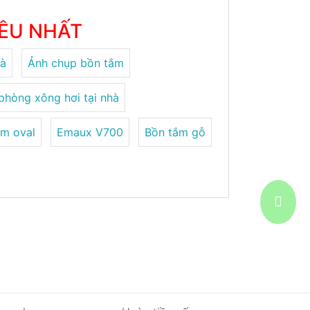
IỀU NHẤT
hà
Ảnh chụp bồn tắm
phòng xông hơi tại nhà
ắm oval
Emaux V700
Bồn tắm gỗ