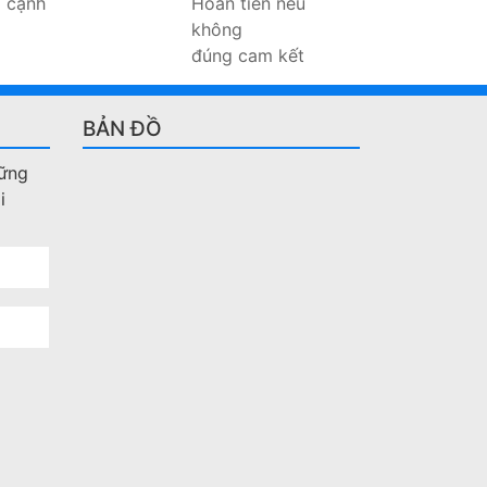
ả cạnh
Hoàn tiền nếu
không
đúng cam kết
BẢN ĐỒ
hững
i