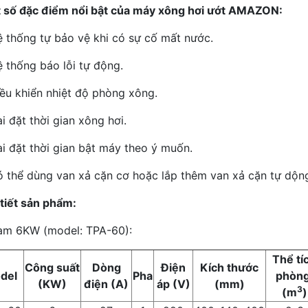
 số đặc điểm nổi bật của máy xông hơi ướt AMAZON:
ệ thống tự bảo vệ khi có sự cố mất nước.
ệ thống báo lỗi tự động.
iều khiển nhiệt độ phòng xông.
i đặt thời gian xông hơi.
ài đặt thời gian bật máy theo ý muốn.
ó thể dùng van xả cặn cơ hoặc lắp thêm van xả cặn tự dộn
 tiết sản phẩm:
am 6KW (model: TPA-60):
Thể tí
Công suất
Dòng
Điện
Kích thước
del
Pha
phòn
(KW)
điện (A)
áp (V)
(mm)
3
(m
)