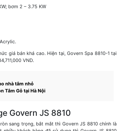
KW; bơm 2 – 3.75 KW
Acrylic.
ức giá bán khá cao. Hiện tại, Govern Spa 8810-1 tại
84,711,000 VND.
ho nhà tắm nhỏ
ồn Tắm Gỗ tại Hà Nội
ge Govern JS 8810
òn sang trọng, bắt mắt thì Govern JS 8810 chính là
ất nhiều khách hàng đã sử dụng thì Govern JS 8810