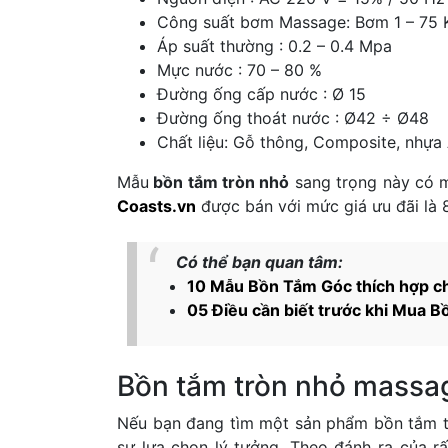
Công suất bơm Massage: Bơm 1 – 75 
Áp suất thường : 0.2 – 0.4 Mpa
Mực nước : 70 – 80 %
Đường ống cấp nước : Ø 15
Đường ống thoát nước : Ø42 ÷ Ø48
Chất liệu: Gỗ thông, Composite, nhựa 
Mẫu
bồn tắm tròn nhỏ
sang trọng này có m
Coasts.vn
được bán với mức giá ưu đãi là 
Có thể bạn quan tâm:
10 Mẫu Bồn Tắm Góc thích hợp c
05 Điều cần biết trước khi Mua B
Bồn tắm tròn nhỏ massa
Nếu bạn đang tìm một sản phẩm bồn tắm tr
sự lựa chọn lý tưởng. Theo đánh ra của r