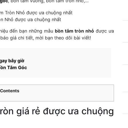
 góc
, bồn tắm vuông, bồn tắm tròn nhỏ,…
òn Nhỏ được ưa chuộng nhất
 thiệu đến bạn những mẫu
bồn tắm tròn nhỏ
được ưa
áo giá chi tiết, mời bạn theo dõi bài viết!
gay bây giờ
 Bồn Tắm Góc
Contents
ròn giá rẻ được ưa chuộng