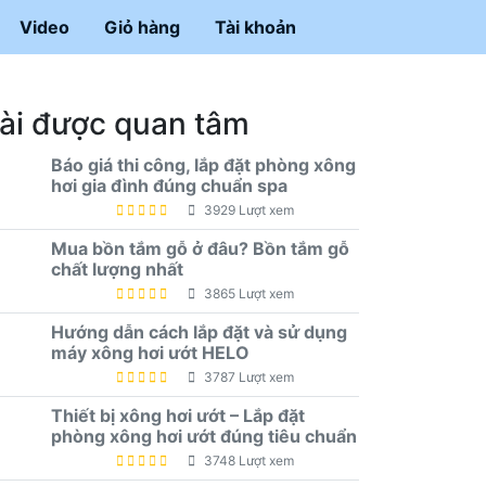
Video
Giỏ hàng
Tài khoản
ài được quan tâm
Báo giá thi công, lắp đặt phòng xông
hơi gia đình đúng chuẩn spa
3929 Lượt xem
Mua bồn tắm gỗ ở đâu? Bồn tắm gỗ
chất lượng nhất
3865 Lượt xem
Hướng dẫn cách lắp đặt và sử dụng
máy xông hơi ướt HELO
3787 Lượt xem
Thiết bị xông hơi ướt – Lắp đặt
phòng xông hơi ướt đúng tiêu chuẩn
3748 Lượt xem