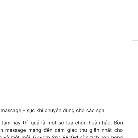
 massage – sục khí chuyên dùng cho các spa
tắm này thì quả là một sự lựa chọn hoàn hảo. Bồn
n massage mang đến cảm giác thư giãn nhất cho
g và mệt mỏi. Govern Spa 8810-1 còn tích hợp họng