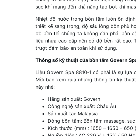
sục khí mang đến khả năng tạo bọt khí ma
Nhiệt độ nước trong bồn tắm luôn ổn định
thiết kế sang trọng, độ sâu lòng bồn phù hợ
độ bền thì chúng ta không cần phải bàn c
liệu nhựa cao cấp nên có độ bền rất cao.
trượt đảm bảo an toàn khi sử dụng.
Thông số kỹ thuật của bồn tắm Govern Sp
Liệu Govern Spa 8810-1 có phải là sự lựa
Mời bạn xem qua những thông tin kỹ thuậ
này nhé:
Hãng sản xuất: Govern
Công nghệ sản xuất: Châu Âu
Sản xuất tại: Malaysia
Dòng bồn tắm: Bồn tắm massage, sục 
Kích thước (mm) : 1650 – 1650 – 650
Nguồn điện : AC 220 V ± 15% / 50 Hz