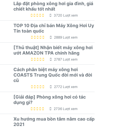
Lắp đặt phòng xông hơi gia đình, giá
chiết khấu tốt nhất
3720 Lượt xem
TOP 10 Địa chỉ bán Máy Xông Hơi Uy
Tín toàn quốc
2889 Lượt xem
[Thủ thuật] Nhận biết máy xông hơi
ướt AMAZON TPA chính hãng
2787 Lượt xem
Cách phân biệt máy xông hơi
COASTS Trung Quốc đời mới và đời
cũ
2772 Lượt xem
[Giải đáp] Phòng xông hơi có tác
dụng gì?
2736 Lượt xem
Xu hướng mua bồn tắm nằm cao cấp
2021