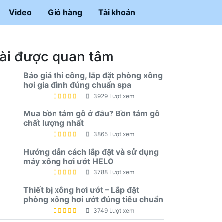
Video
Giỏ hàng
Tài khoản
ài được quan tâm
Báo giá thi công, lắp đặt phòng xông
hơi gia đình đúng chuẩn spa
3929 Lượt xem
Mua bồn tắm gỗ ở đâu? Bồn tắm gỗ
chất lượng nhất
3865 Lượt xem
Hướng dẫn cách lắp đặt và sử dụng
máy xông hơi ướt HELO
3788 Lượt xem
Thiết bị xông hơi ướt – Lắp đặt
phòng xông hơi ướt đúng tiêu chuẩn
3749 Lượt xem