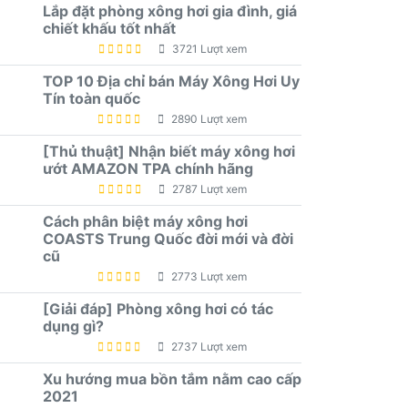
Lắp đặt phòng xông hơi gia đình, giá
chiết khấu tốt nhất
3721 Lượt xem
TOP 10 Địa chỉ bán Máy Xông Hơi Uy
Tín toàn quốc
2890 Lượt xem
[Thủ thuật] Nhận biết máy xông hơi
ướt AMAZON TPA chính hãng
2787 Lượt xem
Cách phân biệt máy xông hơi
COASTS Trung Quốc đời mới và đời
cũ
2773 Lượt xem
[Giải đáp] Phòng xông hơi có tác
dụng gì?
2737 Lượt xem
Xu hướng mua bồn tắm nằm cao cấp
2021