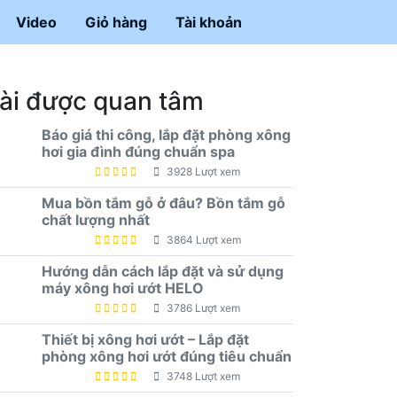
Video
Giỏ hàng
Tài khoản
ài được quan tâm
Báo giá thi công, lắp đặt phòng xông
hơi gia đình đúng chuẩn spa
3928 Lượt xem
Mua bồn tắm gỗ ở đâu? Bồn tắm gỗ
chất lượng nhất
3864 Lượt xem
Hướng dẫn cách lắp đặt và sử dụng
máy xông hơi ướt HELO
3786 Lượt xem
Thiết bị xông hơi ướt – Lắp đặt
phòng xông hơi ướt đúng tiêu chuẩn
3748 Lượt xem