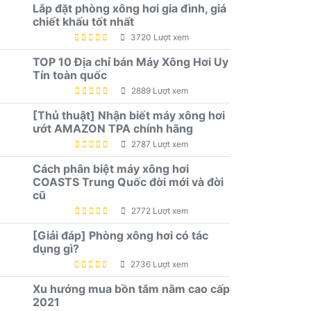
Lắp đặt phòng xông hơi gia đình, giá
chiết khấu tốt nhất
3720 Lượt xem
TOP 10 Địa chỉ bán Máy Xông Hơi Uy
Tín toàn quốc
2889 Lượt xem
[Thủ thuật] Nhận biết máy xông hơi
ướt AMAZON TPA chính hãng
2787 Lượt xem
Cách phân biệt máy xông hơi
COASTS Trung Quốc đời mới và đời
cũ
2772 Lượt xem
[Giải đáp] Phòng xông hơi có tác
dụng gì?
2736 Lượt xem
Xu hướng mua bồn tắm nằm cao cấp
2021