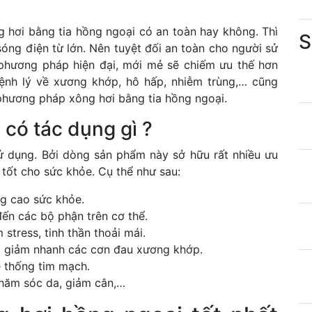
 hơi bằng tia hồng ngoại có an toàn hay không. Thì
S
óng điện từ lớn. Nên tuyệt đối an toàn cho người sử
 phương pháp hiện đại, mới mẻ sẽ chiếm ưu thế hơn
ệnh lý về xương khớp, hô hấp, nhiễm trùng,… cũng
 phương pháp xông hơi bằng tia hồng ngoại.
có tác dụng gì ?
ử dụng. Bởi dòng sản phẩm này sở hữu rất nhiều ưu
 tốt cho sức khỏe. Cụ thể như sau:
ng cao sức khỏe.
ến các bộ phận trên cơ thể.
 stress, tinh thần thoải mái.
, giảm nhanh các cơn đau xương khớp.
ệ thống tim mạch.
hăm sóc da, giảm cân,…