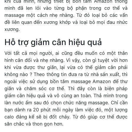
khí của mình, những thiết bị bồn tắm Amazon thông
minh đã len lỏi vào từng bộ phận trong cơ thể và
massage một cách nhẹ nhàng. Từ đó loại bỏ các vấn
đề liên quan đến xương khớp và loại bỏ mọi đau nhức
xương.
Hỗ trợ giảm cân hiệu quả
Với tất cả mọi người, ai cũng đều muốn có một thân
hình cân đối và nhẹ nhàng. Vì vậy, còn gì tuyệt vời hơn
khi vừa được thư giãn, lại vừa có thể giảm cân phải
không nào ? Theo thông tin đưa ra từ nhà sản xuất, thì
ngoài việc sử dụng bồn tắm massage Amazon để thư
giãn và chăm sóc cơ thể. Thì đây còn là biện pháp
giảm cân hiệu quả và vô cùng an toàn. Thả mình trong
làn nước ấm sau đó chọn chức năng massage. Chỉ cần
bạn dành ra 20 phút mỗi ngày làm việc đó, một lượng
calo đáng kể sẽ bị đốt cháy. Từ đó giúp cơ thể được
săn chắc và thon gọn hơn.