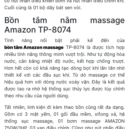
có nút nhấn điều khiển bơm và nút nhấn điều chỉnh khí.
Cuối cùng là 01 bộ dây bát sen vòi.
Bồn tắm nằm massage
Amazon TP-8074
Tính năng nổi bật phải kế đến của
bồn tắm Amazon massage
TP-8074 là được tích hợp
nhiều tính năng thông minh vượt trội. Như tự động hòa
nước, cân bằng nhiệt độ nước, kết hợp chống trượt.
Hơn hết còn có khả năng tạo dòng bọt khí lăn tăn nhờ
thiết kế với các đầu sục khí. Từ dó massage cơ thể
hiệu quả hơn với dòng nước xoáy vặn. Đây là kết quả
được tao ra nhờ hệ thống sục thủy lực được tùy chỉnh
theo nhu cầu của người dùng.
Tất nhiên, linh kiện đi kèm theo bồn cũng rất đa dạng.
Gồm có 3 mặt yếm, 01 gối đầu mềm, xifong xả, hệ
thống sục massage, 01 bơm massage AMAZON
750W/1HP, 03 van điều chỉnh. Cũng như nút nhấn điều