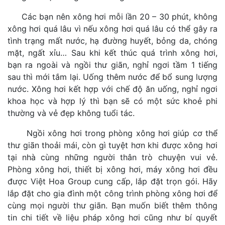
Các bạn nên xông hơi mỗi lần 20 – 30 phút, không
xông hơi quá lâu vì nếu xông hơi quá lâu có thể gây ra
tình trạng mất nước, hạ đường huyết, bỏng da, chóng
mặt, ngất xỉu… Sau khi kết thúc quá trình xông hơi,
bạn ra ngoài và ngồi thư giãn, nghỉ ngơi tầm 1 tiếng
sau thì mới tắm lại. Uống thêm nước để bổ sung lượng
nước. Xông hơi kết hợp với chế độ ăn uống, nghỉ ngơi
khoa học và hợp lý thì bạn sẽ có một sức khoẻ phi
thường và vẻ đẹp không tuổi tác.
Ngồi xông hơi trong phòng xông hơi giúp cơ thể
thư giãn thoải mái, còn gì tuyệt hơn khi được xông hơi
tại nhà cùng những người thân trò chuyện vui vẻ.
Phòng xông hơi, thiết bị xông hơi, máy xông hơi đều
được Việt Hoa Group cung cấp, lắp đặt trọn gói. Hãy
lắp đặt cho gia đình một công trình phòng xông hơi để
cùng mọi người thư giãn. Bạn muốn biết thêm thông
tin chi tiết về liệu pháp xông hơi cũng như bí quyết