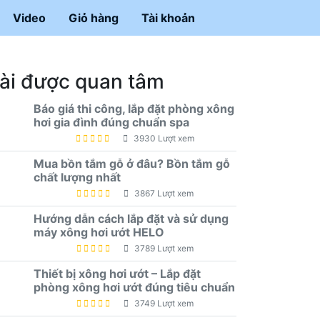
Video
Giỏ hàng
Tài khoản
ài được quan tâm
Báo giá thi công, lắp đặt phòng xông
hơi gia đình đúng chuẩn spa
3930 Lượt xem
Mua bồn tắm gỗ ở đâu? Bồn tắm gỗ
chất lượng nhất
3867 Lượt xem
Hướng dẫn cách lắp đặt và sử dụng
máy xông hơi ướt HELO
3789 Lượt xem
Thiết bị xông hơi ướt – Lắp đặt
phòng xông hơi ướt đúng tiêu chuẩn
3749 Lượt xem