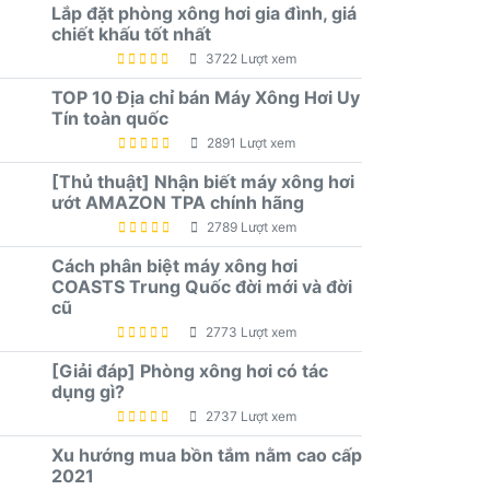
Lắp đặt phòng xông hơi gia đình, giá
chiết khấu tốt nhất
3722 Lượt xem
TOP 10 Địa chỉ bán Máy Xông Hơi Uy
Tín toàn quốc
2891 Lượt xem
[Thủ thuật] Nhận biết máy xông hơi
ướt AMAZON TPA chính hãng
2789 Lượt xem
Cách phân biệt máy xông hơi
COASTS Trung Quốc đời mới và đời
cũ
2773 Lượt xem
[Giải đáp] Phòng xông hơi có tác
dụng gì?
2737 Lượt xem
Xu hướng mua bồn tắm nằm cao cấp
2021